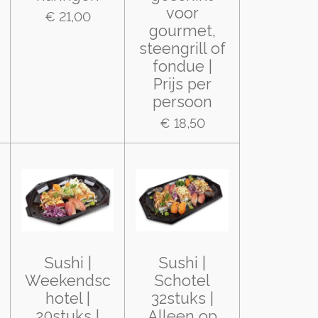
voor
€ 21,00
gourmet,
steengrill of
fondue |
Prijs per
persoon
€ 18,50
Sushi |
Sushi |
Weekendsc
Schotel
hotel |
32stuks |
20stuks |
Alleen op