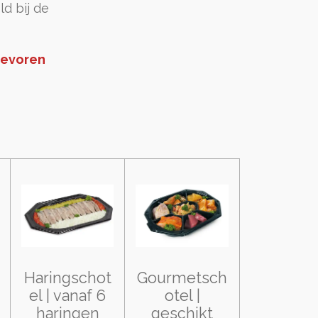
ld bij de
tevoren
Haringschot
Gourmetsch
el | vanaf 6
otel |
haringen
geschikt