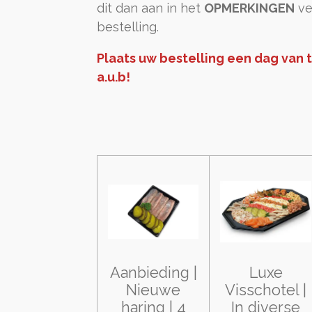
dit dan aan in het
OPMERKINGEN
ve
bestelling.
Plaats uw bestelling een dag van 
a.u.b!
Aanbieding |
Luxe
Nieuwe
Visschotel |
haring | 4
In diverse