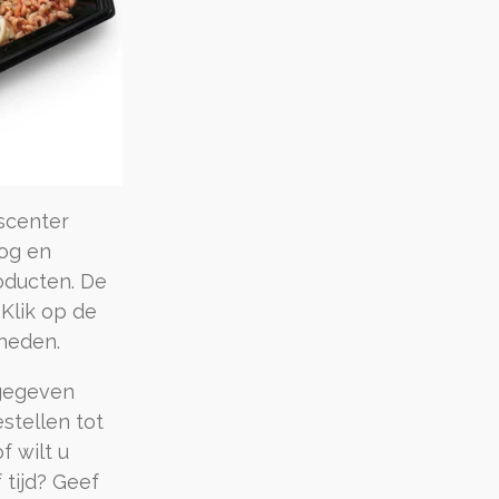
scenter
oog en
oducten. De
 Klik op de
kheden.
ngegeven
estellen tot
f wilt u
 tijd? Geef