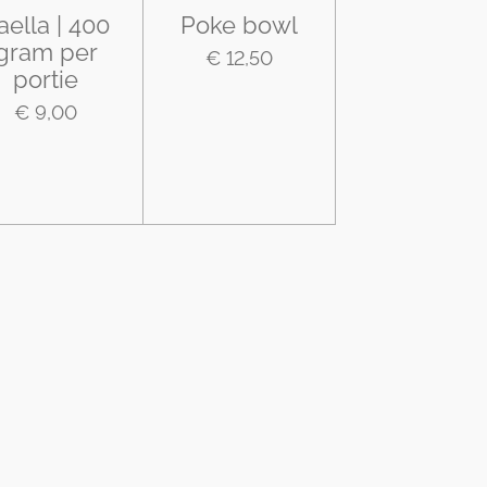
aella | 400
Poke bowl
gram per
€ 12,50
portie
€ 9,00