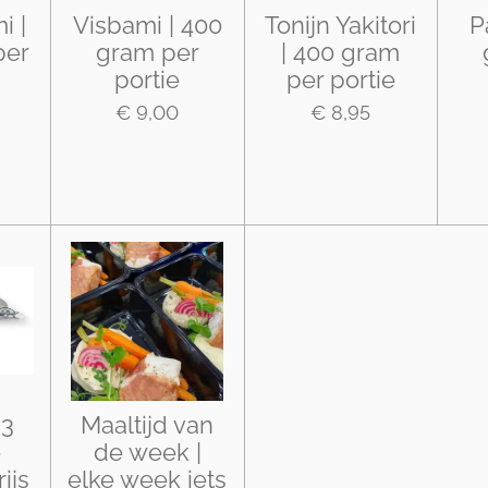
i |
Visbami | 400
Tonijn Yakitori
P
per
gram per
| 400 gram
portie
per portie
€ 9,00
€ 8,95
 3
Maaltijd van
e
de week |
ijs
elke week iets