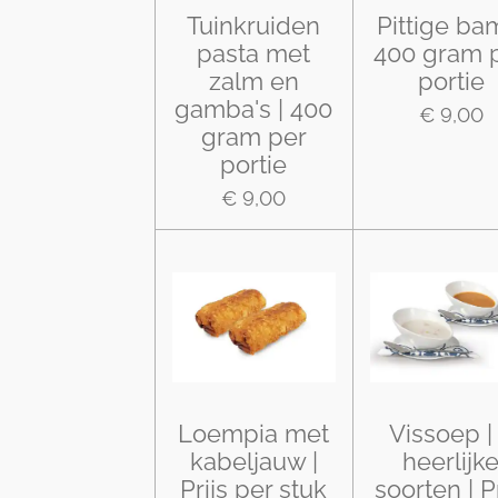
Tuinkruiden
Pittige bam
pasta met
400 gram 
zalm en
portie
gamba's | 400
€ 9,00
gram per
portie
€ 9,00
Loempia met
Vissoep |
kabeljauw |
heerlijk
Prijs per stuk
soorten | Pr