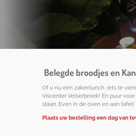
Belegde broodjes en Kan
Of u nu een zakenlunch, iets te vier
Viscenter Velserbroek! En puur voo
staan. Even in de oven en aan tafel!
Plaats uw bestelling een dag van te