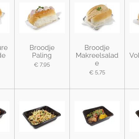
ure
Broodje
Broodje
de
Paling
Makreelsalad
Vo
e
€ 7,95
€ 5,75