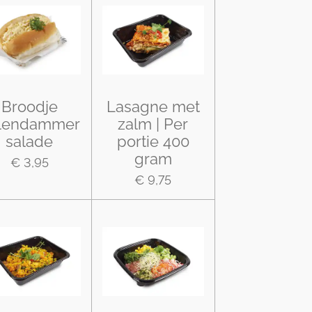
Broodje
Lasagne met
lendammer
zalm | Per
salade
portie 400
gram
€ 3,95
€ 9,75