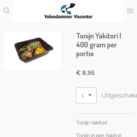
Ga
direct
naar
de
Tonijn Yakitori |
hoofdinhoud
400 gram per
portie
€ 8,95
Uitgeschak
Tonijn Yakitori
Tonijn in een Yakitori