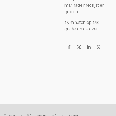
marinade met rijst en
groente.
15 minuten op 150
graden in de oven.
D
D
S
D
e
e
h
e
l
e
a
l
e
l
r
e
n
e
n
© 2020 - 2026 Volendammer Viscentershop