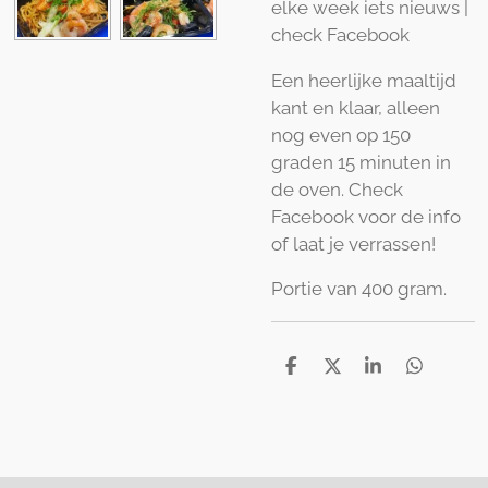
elke week iets nieuws |
check Facebook
Een heerlijke maaltijd
kant en klaar, alleen
nog even op 150
graden 15 minuten in
de oven. Check
Facebook voor de info
of laat je verrassen!
Portie van 400 gram.
D
D
S
D
e
e
h
e
l
e
a
l
e
l
r
e
n
e
n