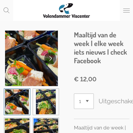
Ga
direct
naar
de
Maaltijd van de
hoofdinhoud
week | elke week
iets nieuws | check
Facebook
€ 12,00
Uitgeschak
Maaltijd van de week |